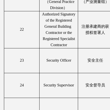
（General Practice
（产业测量组）
Division）
Authorized Signatory
of the Registered
General Building
注册承建商的获
22
Contractor or the
授权签署人
Registered Specialist
Contractor
23
Security Officer
安全主任
24
Security Supervisor
安全督导员