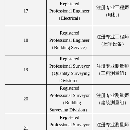
Registered
注册专业工程师
17
Professional Engineer
（电机）
（Electrical）
Registered
注册专业工程师
18
Professional Engineer
（屋宇设备）
（Building Service）
Registered
Professional Surveyor
注册专业测量师
19
（Quantity Surveying
（工料测量组）
Division）
Registered
Professional Surveyor
注册专业测量师
20
（Building
（建筑测量组）
Surveying Division）
Registered
Professional Surveyor
注册专业测量师
21