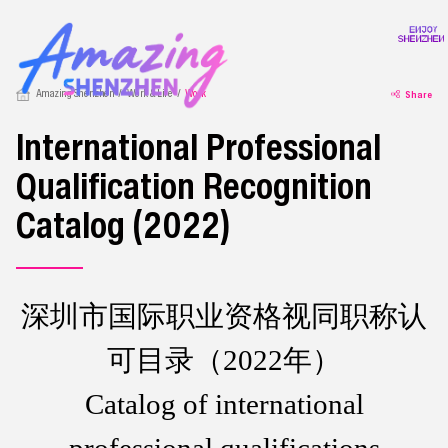
Amazing Shenzhen
Work & Life
Work
Share
International Professional
Qualification Recognition
Catalog (2022)
深圳市国际职业资格视同职称认
可目录（2022年）
Catalog of international
professional qualifications