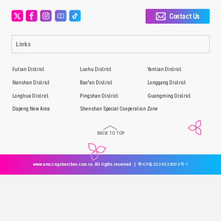
Contact Us
Links
Futian District
Luohu District
Yantian District
Nanshan District
Bao’an District
Longgang District
Longhua District
Pingshan District
Guangming District
Dapeng New Area
Shenshan Special Cooperation Zone
BACK TO TOP
www.amazingshenzhen.com.cn. All rights reserved. |
粤ICP备2026024003号-1