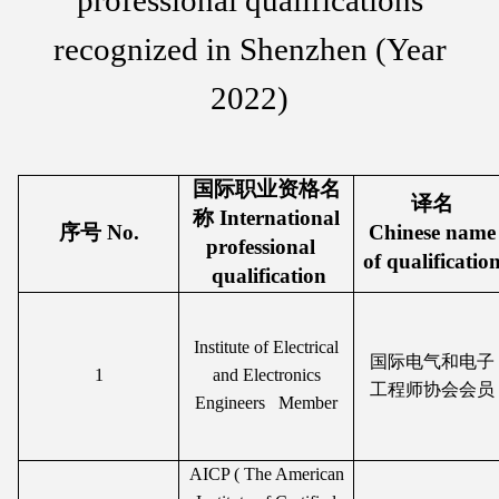
recognized in Shenzhen (Year
2022)
国际职业资格名
译名
称 International
序号 No.
Chinese name
professional
of qualificatio
qualification
Institute of Electrical
国际电气和电子
1
and Electronics
工程师协会会员
Engineers Member
AICP ( The American